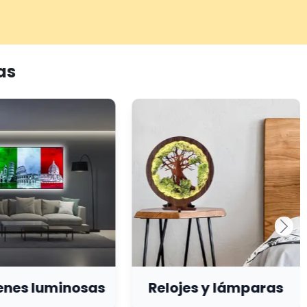
as
nes luminosas
Relojes y lámparas