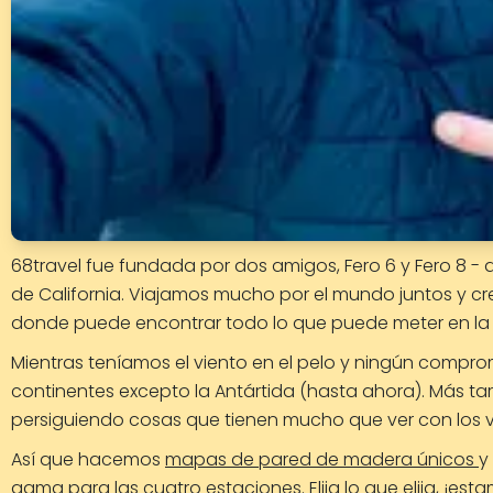
68travel fue fundada por dos amigos, Fero 6 y Fero 8 - d
de California. Viajamos mucho por el mundo juntos y c
donde puede encontrar todo lo que puede meter en la 
Mientras teníamos el viento en el pelo y ningún compr
continentes excepto la Antártida (hasta ahora). Más tard
persiguiendo cosas que tienen mucho que ver con los vi
Así que hacemos
mapas de pared de madera únicos
y
gama para las cuatro estaciones. Elija lo que elija, ¡es