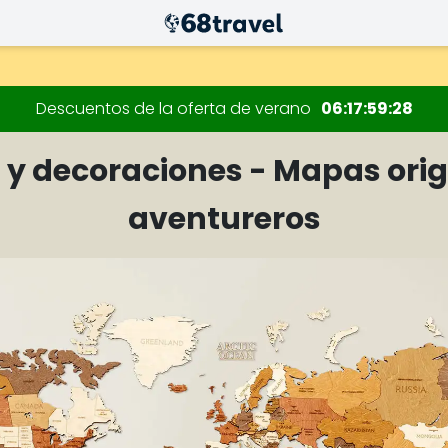
 decoraciones.
Descuentos de la oferta de verano
06
17
59
26
y decoraciones - Mapas orig
aventureros
Buscar