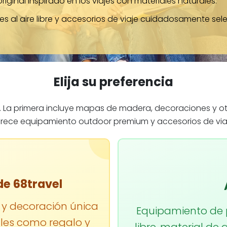
inal inspirado en los viajes con materiales naturales.
al aire libre y accesorios de viaje cuidadosamente sele
Elija su preferencia
s. La primera incluye mapas de madera, decoraciones y o
frece equipamiento outdoor premium y accesorios de viaj
e 68travel
y decoración única
Equipamiento de p
ales como regalo y
libre, material d