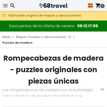
Consigue el envío gratuito en pedidos de más de 250 €.
Envío DHL 1 día disponible.
0
30 días para devoluciones, 90 días para mapas de madera y
Fabricante original de mapas y decoraciones.
Buscar
Descuentos de la oferta de verano
06
12
17
05
Inicio
Mapas murales y decoraciones
Puzzles de madera
Buscar
Rompecabezas de madera
- puzzles originales con
piezas únicas
Los rompecabezas de madera son ensamblajes
únicos hechos de madera de calidad, que
destacan por su diseño original y piezas