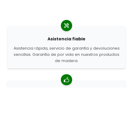
Asistencia fiable
Asistencia rápida, servicio de garantía y devoluciones
sencillas. Garantía de por vida en nuestros productos
de madera.
Valoración media de 4,85/5
Más de 7400 reseñas de clientes de todo el mundo.
Porcentaje de clientes que nos recomiendan.