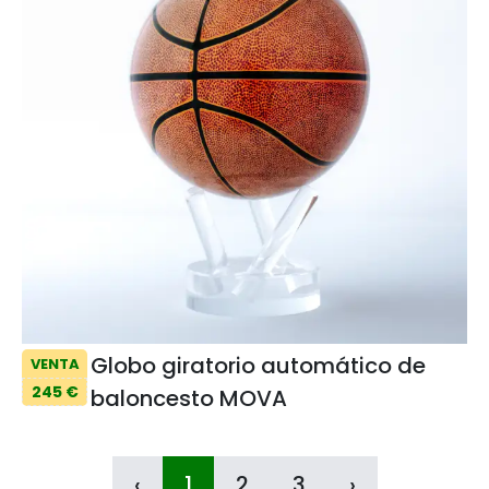
Globo giratorio automático de
VENTA
245 €
baloncesto MOVA
‹
1
2
3
›