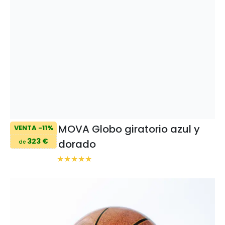
MOVA Globo giratorio azul y
VENTA -11%
323 €
dorado
de