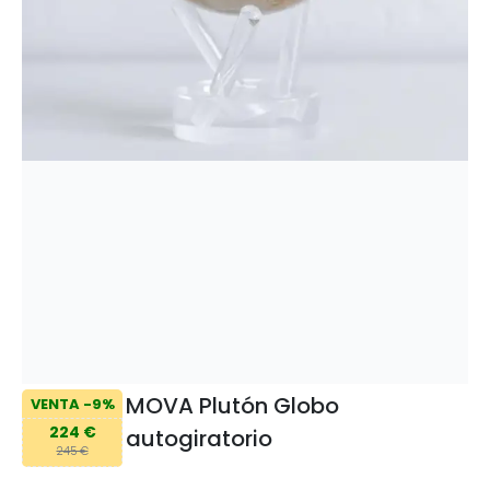
MOVA Plutón Globo
VENTA -9%
224 €
autogiratorio
245 €