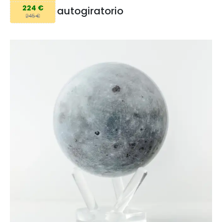
224 €
autogiratorio
245 €