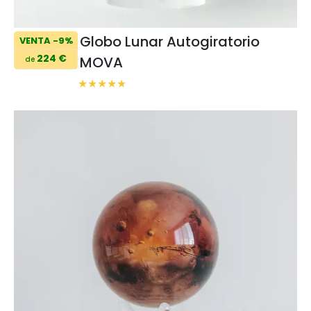
Globo Lunar Autogiratorio
VENTA -9%
224 €
MOVA
de