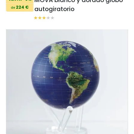
224 €
autogiratorio
de