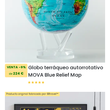
Globo terráqueo autorrotativo
VENTA -9%
224 €
MOVA Blue Relief Map
de
Producto original fabricado por 68travel™️