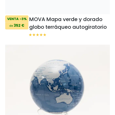
MOVA Mapa verde y dorado
VENTA -3%
352 €
globo terráqueo autogiratorio
de