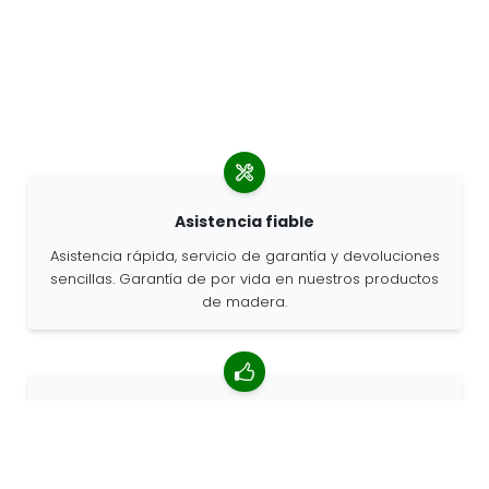
Asistencia fiable
Asistencia rápida, servicio de garantía y devoluciones
sencillas. Garantía de por vida en nuestros productos
de madera.
Valoración media de 4,85/5
Más de 7400 reseñas de clientes de todo el mundo.
Porcentaje de clientes que nos recomiendan.