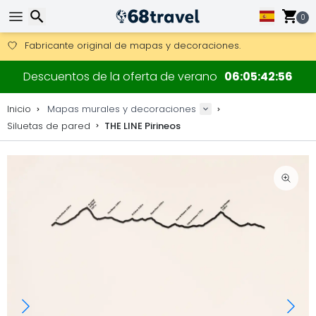
Consigue el envío gratuito en pedidos de más de 250 €.
Envío DHL 1 día disponible.
0
30 días para devoluciones, 90 días para mapas de madera y
Fabricante original de mapas y decoraciones.
Buscar
Descuentos de la oferta de verano
06
05
42
56
Inicio
Mapas murales y decoraciones
Siluetas de pared
THE LINE Pirineos
Buscar