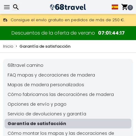
0
Consigue el envío gratuito en pedidos de más de 250 €.
Envío DHL 1 día disponible.
Buscar
30 días para devoluciones, 90 días para mapas de madera y
Descuentos de la oferta de verano
07
01
44
16
Inicio
Garantía de satisfacción
68travel camino
Buscar
FAQ mapas y decoraciones de madera
Mapas de madera personalizados
Cómo fabricamos las decoraciónes de madera
Opciones de envío y pago
Servicio de devoluciones y garantía
Garantía de satisfacción
Cómo montar los mapas y las decoraciones de