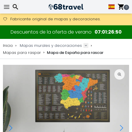
0
Consigue el envío gratuito en pedidos de más de 250 €.
Envío DHL 1 día disponible.
Buscar
30 días para devoluciones, 90 días para mapas de madera y
Descuentos de la oferta de verano
07
01
26
49
Fabricante original de mapas y decoraciones.
Inicio
Mapas murales y decoraciones
Mapas para raspar
Mapa de España para rascar
Buscar