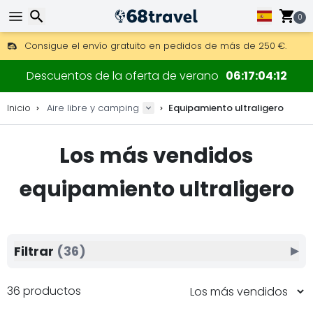
0
Consigue el envío gratuito en pedidos de más de 250 €.
Envío DHL 1 día disponible.
Buscar
30 días para devoluciones, 90 días para mapas de madera y
Descuentos de la oferta de verano
06
17
04
10
Los mejores precios en equipo y accesorios outdoor.
Inicio
Aire libre y camping
Equipamiento ultraligero
Los más vendidos
Buscar
equipamiento ultraligero
Filtrar
(36)
▶
36 productos