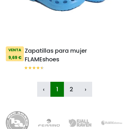
Zapatillas para mujer
VENTA
9,69 €
FLAMEshoes
‹
1
2
›