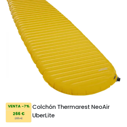
Colchón Thermarest NeoAir
VENTA -7%
266 €
UberLite
285 €