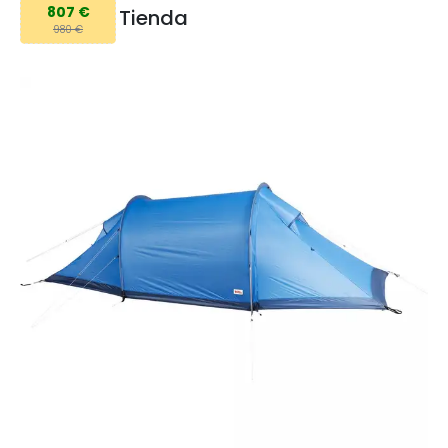
807 €
Tienda
980 €