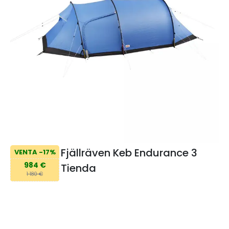
Fjällräven Keb Endurance 3
VENTA -17%
984 €
Tienda
1 180 €