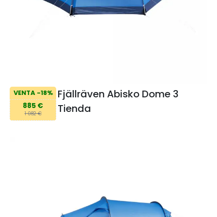
Fjällräven Abisko Dome 3
VENTA -18%
885 €
Tienda
1 082 €