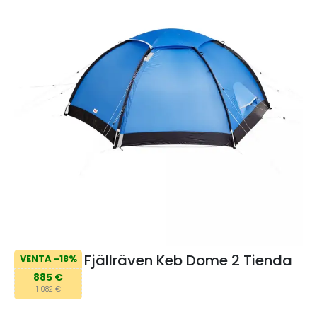
Fjällräven Keb Dome 2 Tienda
VENTA -18%
885 €
1 082 €