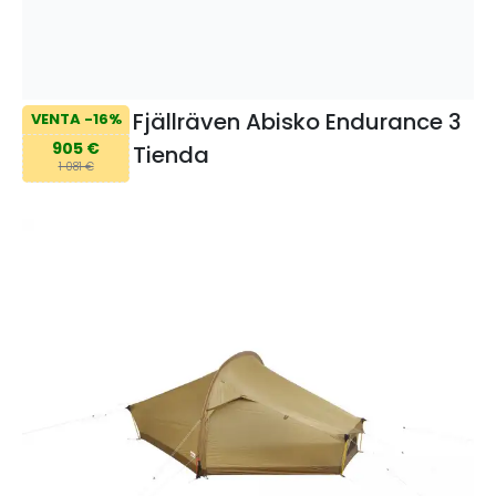
Fjällräven Abisko Endurance 3
VENTA -16%
905 €
Tienda
1 081 €