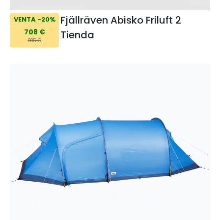
Fjällräven Abisko Friluft 2
VENTA -20%
708 €
Tienda
885 €