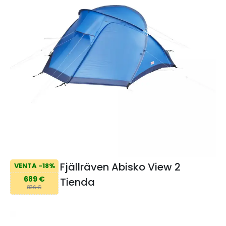
Fjällräven Abisko View 2
VENTA -18%
689 €
Tienda
836 €