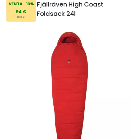
Fjällräven High Coast
VENTA -13%
94 €
Foldsack 24l
108 €