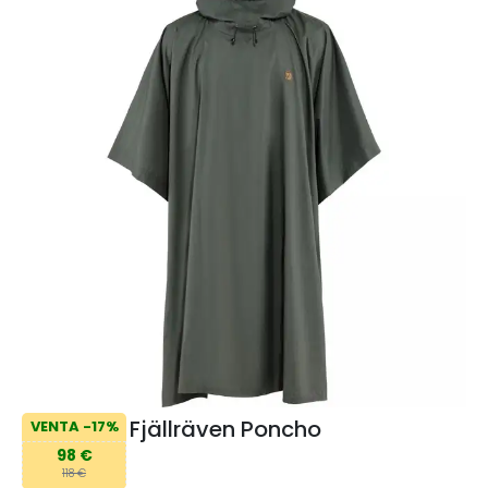
Fjällräven Poncho
VENTA -17%
98 €
118 €