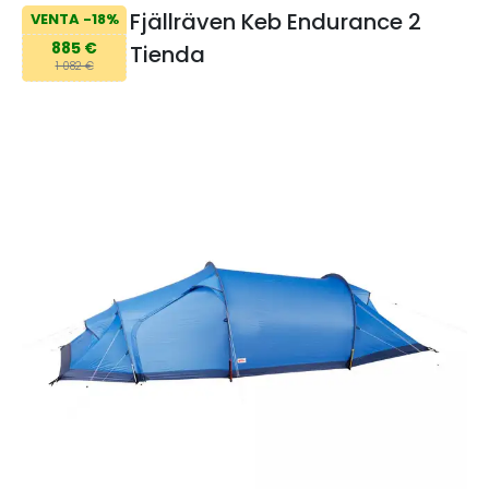
Fjällräven Keb Endurance 2
VENTA -18%
885 €
Tienda
1 082 €