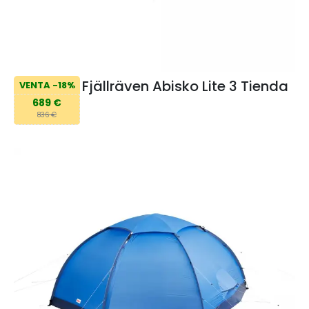
Fjällräven Abisko Lite 3 Tienda
VENTA -18%
689 €
836 €