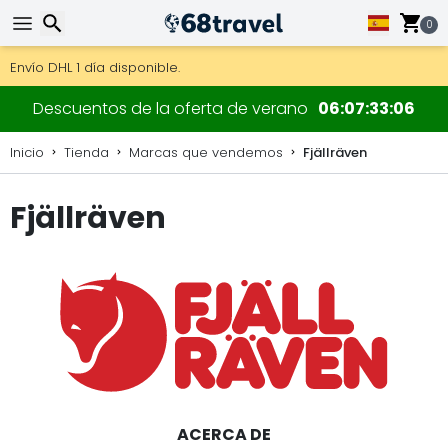
0
Consigue el envío gratuito en pedidos de más de 250 €.
Envío DHL 1 día disponible.
30 días para devoluciones, 90 días para mapas de madera y
Buscar
Descuentos de la oferta de verano
06
07
33
05
Inicio
Tienda
Marcas que vendemos
Fjällräven
Fjällräven
Buscar
ACERCA DE