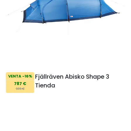
Fjällräven Abisko Shape 3
VENTA -16%
787 €
Tienda
935 €