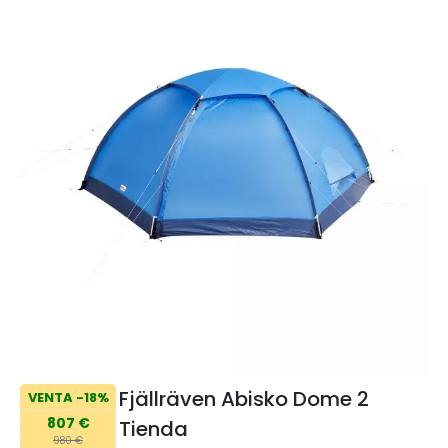
Fjällräven Abisko Dome 2
VENTA -18%
807 €
Tienda
980 €