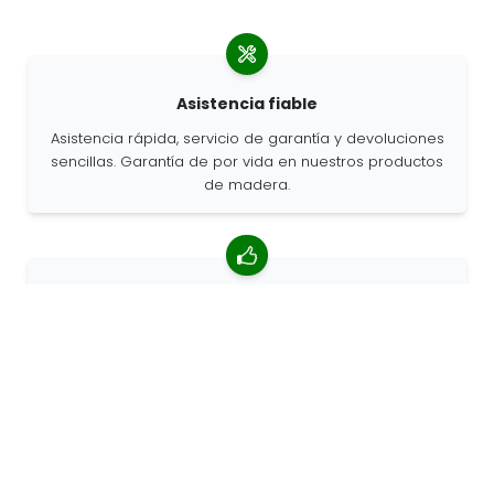
Asistencia fiable
Asistencia rápida, servicio de garantía y devoluciones
sencillas. Garantía de por vida en nuestros productos
de madera.
Valoración media de 4,85/5
Más de 7400 reseñas de clientes de todo el mundo.
Porcentaje de clientes que nos recomiendan.
Pedidos personalizados