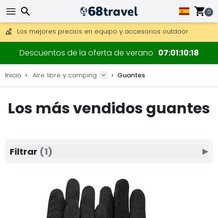
Consigue el envío gratuito en pedidos de más de 250 €.
Envío DHL 1 día disponible.
0
30 días para devoluciones, 90 días para mapas de madera y
Los mejores precios en equipo y accesorios outdoor.
Buscar
Descuentos de la oferta de verano
07
01
10
18
Inicio
Aire libre y camping
Guantes
Los más vendidos guantes
Buscar
Filtrar
(1)
▶