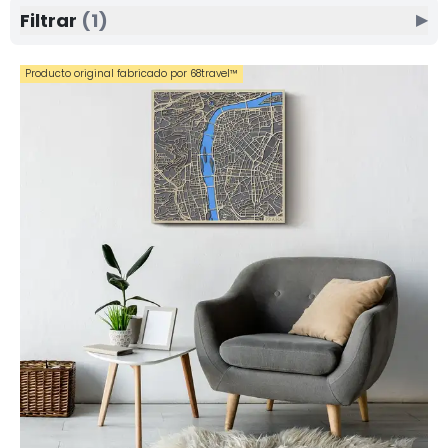
cuidadosamente cortado y grabado, lo que
Filtrar
(1)
▶
garantiza un efecto realista y a la vez de diseño.
Gracias a su procesamiento por capas y su
Producto original fabricado por 68travel™️
representación clara, los mapas tienen una
apariencia moderna y destacan en cualquier
interior. Estas decoraciones de pared originales
son ideales para amantes de los viajes, la
arquitectura y el diseño, y también son perfectas
como regalo personal, ya sea un mapa de la
ciudad natal, un destino favorito o un lugar
cercano al corazón.