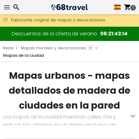
Consigue el envío gratuito en pedidos de más de 250 €.
Envío DHL 1 día disponible.
0
30 días para devoluciones, 90 días para mapas de madera y
Fabricante original de mapas y decoraciones.
Buscar
Descuentos de la oferta de verano
06
21
43
14
Inicio
Mapas murales y decoraciones
Mapas de la ciudad
Buscar
Mapas urbanos - mapas
detallados de madera de
ciudades en la pared
Los mapas de la ciudad muestran calles, ríos y
estructuras urbanas en un diseño exclusivo de
madera en 3D. Cada mapa de ciudad está