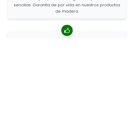
sencillas. Garantía de por vida en nuestros productos
de madera.
Valoración media de 4,85/5
Más de 7400 reseñas de clientes de todo el mundo.
Porcentaje de clientes que nos recomiendan.
Pedidos personalizados
68travel es un fabricante original, por lo que podemos
atender pedidos personalizados rápidamente.