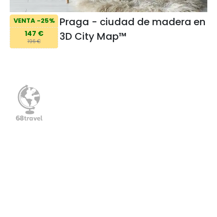
Praga - ciudad de madera en
VENTA -25%
147 €
3D City Map™️
196 €