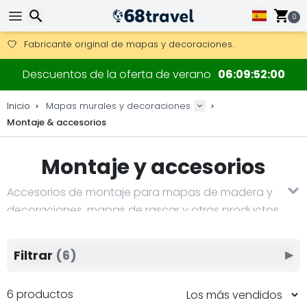
Consigue el envío gratuito en pedidos de más de 250 €.
Envío DHL 1 día disponible.
0
30 días para devoluciones, 90 días para mapas de madera y
Fabricante original de mapas y decoraciones.
Buscar
Descuentos de la oferta de verano
06
09
52
00
Inicio
Mapas murales y decoraciones
Montaje & accesorios
Buscar
Montaje y accesorios
Accesorios de montaje para mapas de madera y
decoraciones, mapas de rascar y otros productos
de la producción de 68travel.
Filtrar
(6)
▶
6 productos