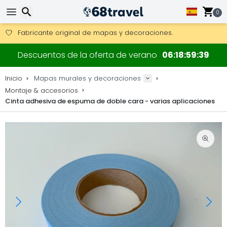
Consigue el envío gratuito en pedidos de más de 250 €.
Envío DHL 1 día disponible.
0
30 días para devoluciones, 90 días para mapas de madera y
Fabricante original de mapas y decoraciones.
Buscar
Descuentos de la oferta de verano
06
18
59
39
Inicio
Mapas murales y decoraciones
Montaje & accesorios
Cinta adhesiva de espuma de doble cara - varias aplicaciones
Buscar