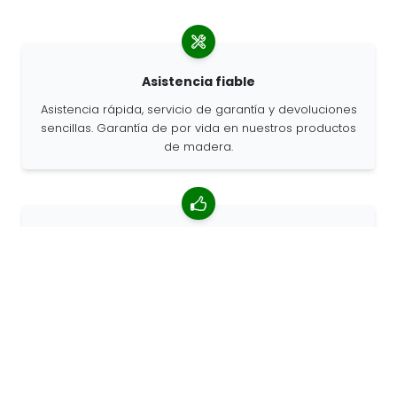
Asistencia fiable
Asistencia rápida, servicio de garantía y devoluciones
sencillas. Garantía de por vida en nuestros productos
de madera.
Valoración media de 4,85/5
Más de 7400 reseñas de clientes de todo el mundo.
Porcentaje de clientes que nos recomiendan.
Pedidos personalizados