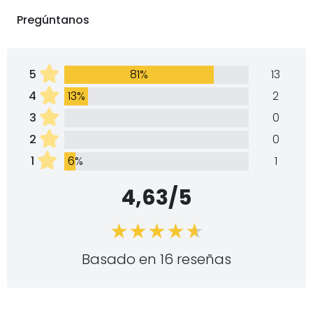
Pregúntanos
5
81%
13
4
13%
2
3
0
2
0
1
6%
1
4,63/5
Basado en 16 reseñas