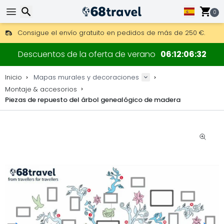
0
Consigue el envío gratuito en pedidos de más de 250 €.
Envío DHL 1 día disponible.
Buscar
30 días para devoluciones, 90 días para mapas de madera y
Descuentos de la oferta de verano
06
12
06
31
Fabricante original de mapas y decoraciones.
Inicio
Mapas murales y decoraciones
Montaje & accesorios
Piezas de repuesto del árbol genealógico de madera
Buscar