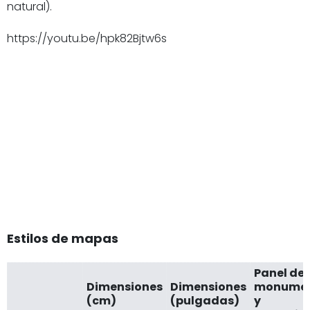
natural).
https://youtu.be/hpk82Bjtw6s
Estilos de mapas
Panel de
Dimensiones
Dimensiones
monume
(cm)
(pulgadas)
y