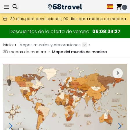
Consigue el envío gratuito en pedidos de más de 250 €.
0
Envío DHL 1 día disponible.
30 días para devoluciones, 90 días para mapas de madera y
Fabricante original de mapas y decoraciones.
Buscar
Descuentos de la oferta de verano
06
08
34
26
Inicio
Mapas murales y decoraciones
3D mapas de madera
Mapa del mundo de madera
Buscar