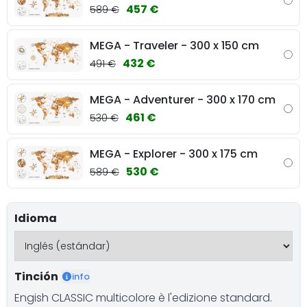
457 €
589 €
MEGA - Traveler - 300 x 150 cm
432 €
491 €
MEGA - Adventurer - 300 x 170 cm
461 €
530 €
MEGA - Explorer - 300 x 175 cm
530 €
589 €
Idioma
Tinción
info
Engish CLASSIC multicolore è l'edizione standard.