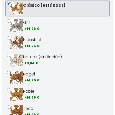
Clásico (estándar)
Gris
+14,76 €
Industrial
+14,76 €
Natural (sin tinción)
+9,84 €
Nogal
+14,76 €
Roble
+14,76 €
Teca
+14,76 €