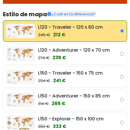
Estilo de mapa
¿Cuál es la diferencia?
L120 - Traveler - 120 x 60 cm
212 €
245 €
L120 - Adventurer - 120 x 70 cm
235 €
274 €
L150 - Traveler - 150 x 75 cm
241 €
294 €
L150 - Adventurer - 150 x 85 cm
265 €
314 €
L150 - Explorer - 150 x 100 cm
333 €
383 €