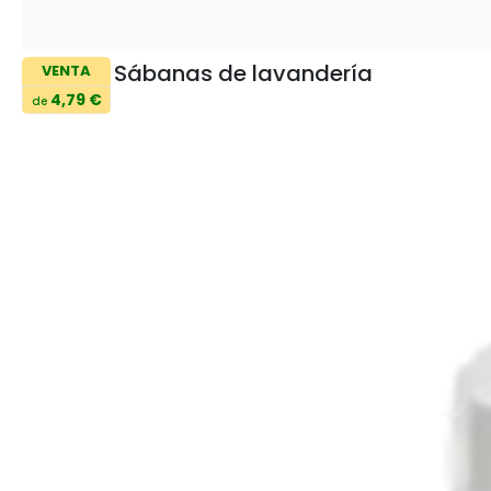
Sábanas de lavandería
VENTA
4,79 €
de