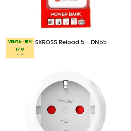
SKROSS Reload 5 - DN55
VENTA -15%
17 €
20 €