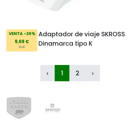
Adaptador de viaje SKROSS
VENTA -25%
9,69 €
Dinamarca tipo K
13 €
‹
1
2
›