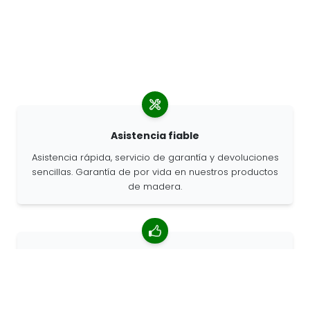
Asistencia fiable
Asistencia rápida, servicio de garantía y devoluciones
sencillas. Garantía de por vida en nuestros productos
de madera.
Valoración media de 4,85/5
Más de 7400 reseñas de clientes de todo el mundo.
Porcentaje de clientes que nos recomiendan.