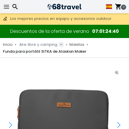
Consigue el envío gratuito en pedidos de más de 250 €.
Envío DHL 1 día disponible.
0
30 días para devoluciones, 90 días para mapas de madera y
Los mejores precios en equipo y accesorios outdoor.
Buscar
Descuentos de la oferta de verano
07
01
24
40
Inicio
Aire libre y camping
Maletas
Funda para portátil SITKA de Alaskan Maker
Buscar