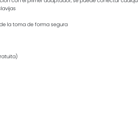
ión con el primer adaptador, se puede conectar cualqui
lavijas
 de la toma de forma segura
atuita)