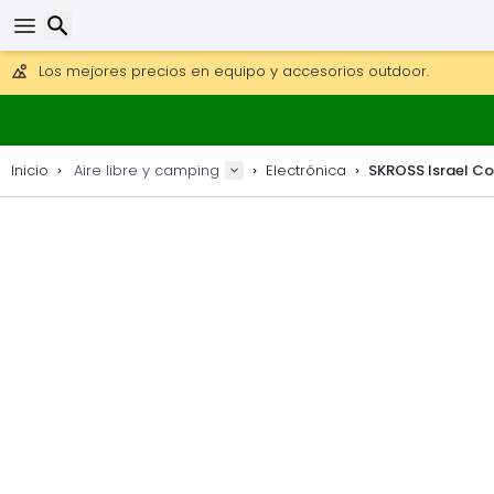
Consigue el envío gratuito en pedidos de más de 250 €.
Envío DHL 1 día disponible.
30 días para devoluciones, 90 días para mapas de madera y
Los mejores precios en equipo y accesorios outdoor.
Buscar
Inicio
Aire libre y camping
Electrónica
SKROSS Israel Co