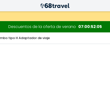
 decoraciones.
Descuentos de la oferta de verano
07
00
52
05
mbo tipo H Adaptador de viaje
Buscar