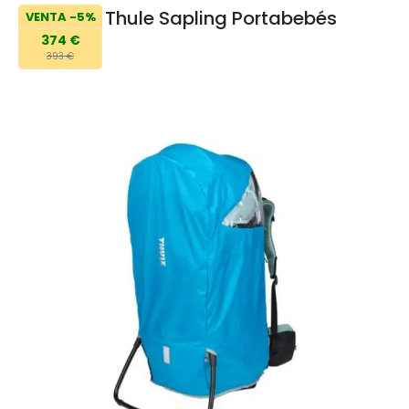
Thule Sapling Portabebés
VENTA -5%
374 €
393 €