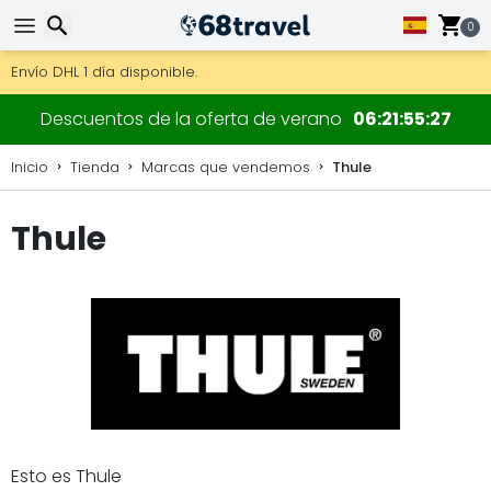
0
Consigue el envío gratuito en pedidos de más de 250 €.
Envío DHL 1 día disponible.
30 días para devoluciones, 90 días para mapas de madera y
Buscar
Descuentos de la oferta de verano
06
21
55
26
Inicio
Tienda
Marcas que vendemos
Thule
Thule
Buscar
Esto es Thule