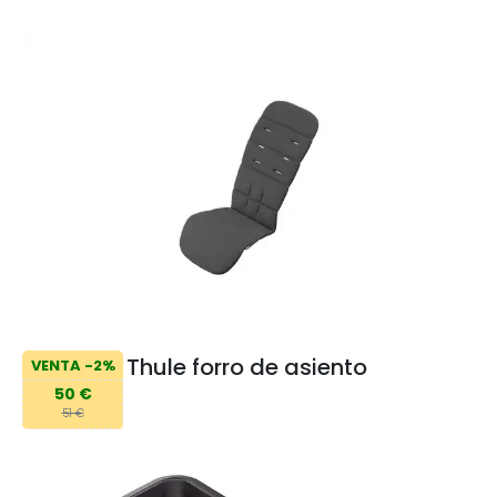
Thule forro de asiento
VENTA -2%
50 €
51 €