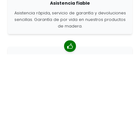
Asistencia fiable
Asistencia rápida, servicio de garantía y devoluciones
sencillas. Garantía de por vida en nuestros productos
de madera.
Valoración media de 4,85/5
Más de 7400 reseñas de clientes de todo el mundo.
Porcentaje de clientes que nos recomiendan.
Pedidos personalizados
68travel es un fabricante original, por lo que podemos
atender pedidos personalizados rápidamente.