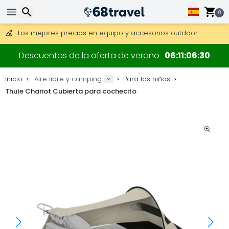
Consigue el envío gratuito en pedidos de más de 250 €.
Envío DHL 1 día disponible.
0
30 días para devoluciones, 90 días para mapas de madera y
Los mejores precios en equipo y accesorios outdoor.
Buscar
Descuentos de la oferta de verano
06
11
06
30
Inicio
Aire libre y camping
Para los niños
Thule Chariot Cubierta para cochecito
Buscar