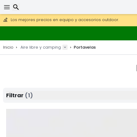
Consigue el envío gratuito en pedidos de más de 250 €.
Envío DHL 1 día disponible.
30 días para devoluciones, 90 días para mapas de madera y
Los mejores precios en equipo y accesorios outdoor.
Buscar
Inicio
Aire libre y camping
Portavelas
Filtrar
(1)