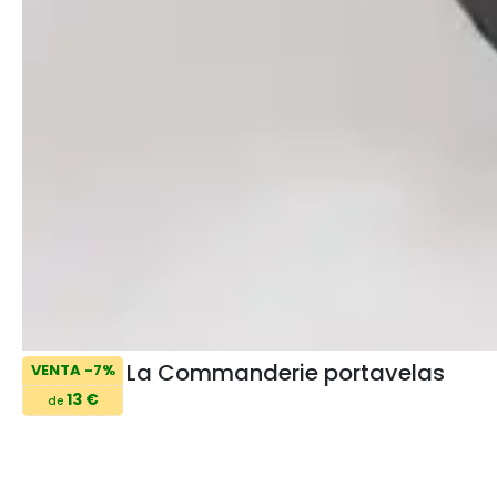
La Commanderie portavelas
VENTA -7%
13 €
de