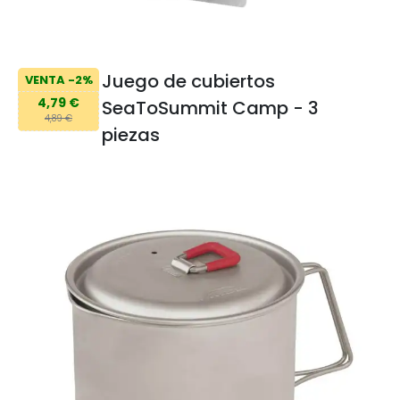
Juego de cubiertos
VENTA -2%
4,79 €
SeaToSummit Camp - 3
4,89 €
piezas