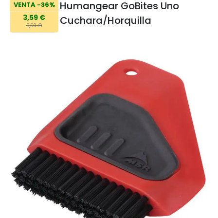
Humangear GoBites Uno
VENTA -36%
3,59 €
Cuchara/Horquilla
5,59 €