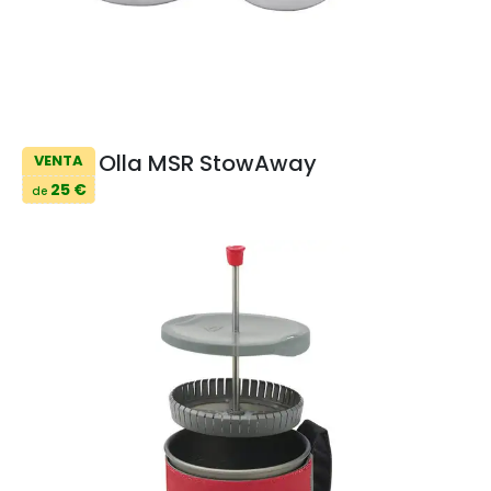
Olla MSR StowAway
VENTA
25 €
de