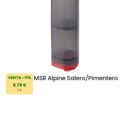
MSR Alpine Salero/Pimentero
VENTA -11%
9,79 €
11 €