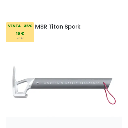
MSR Titan Spork
VENTA -35%
15 €
23 €