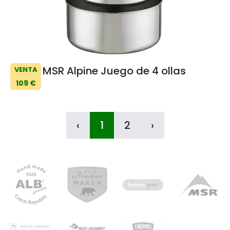
MSR Alpine Juego de 4 ollas
VENTA
109 €
‹
1
2
›