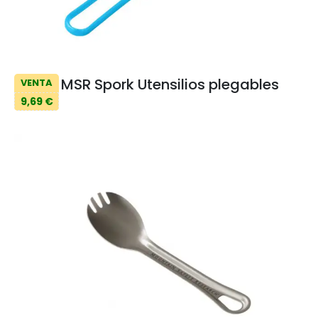
MSR Spork Utensilios plegables
VENTA
9,69 €