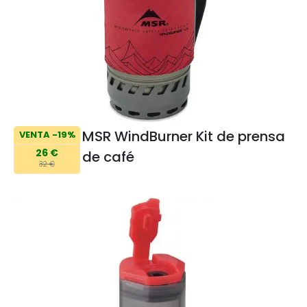
MSR WindBurner Kit de prensa
VENTA -19%
26 €
de café
32 €