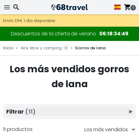
0
Consigue el envío gratuito en pedidos de más de 250 €.
Envío DHL 1 día disponible.
Buscar
30 días para devoluciones, 90 días para mapas de madera y
Descuentos de la oferta de verano
06
18
34
48
Los mejores precios en equipo y accesorios outdoor.
Inicio
Aire libre y camping
Gorros de lana
Los más vendidos gorros
Buscar
de lana
Filtrar
(11)
▶
11 productos