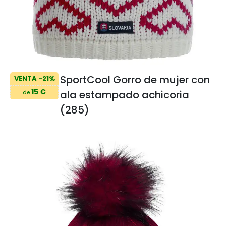
SportCool Gorro de mujer con
VENTA -21%
15 €
ala estampado achicoria
de
(285)