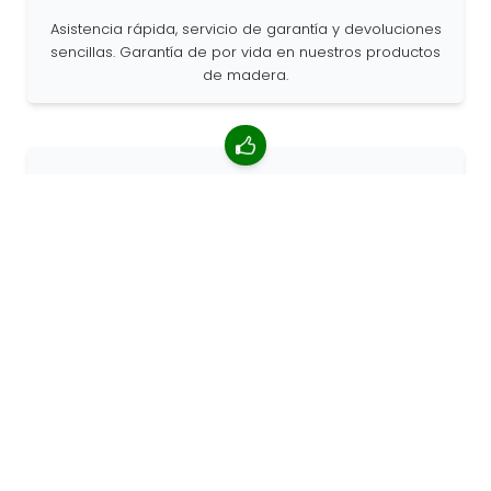
Asistencia rápida, servicio de garantía y devoluciones
sencillas. Garantía de por vida en nuestros productos
de madera.
Valoración media de 4,85/5
Más de 7400 reseñas de clientes de todo el mundo.
Porcentaje de clientes que nos recomiendan.
Pedidos personalizados
68travel es un fabricante original, por lo que podemos
atender pedidos personalizados rápidamente.