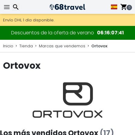
0
Consigue el envío gratuito en pedidos de más de 250 €.
Envío DHL 1 día disponible.
30 días para devoluciones, 90 días para mapas de madera y
Buscar
Descuentos de la oferta de verano
06
16
07
40
Inicio
Tienda
Marcas que vendemos
Ortovox
Ortovox
Buscar
Los más vendidos Ortovox
(17)