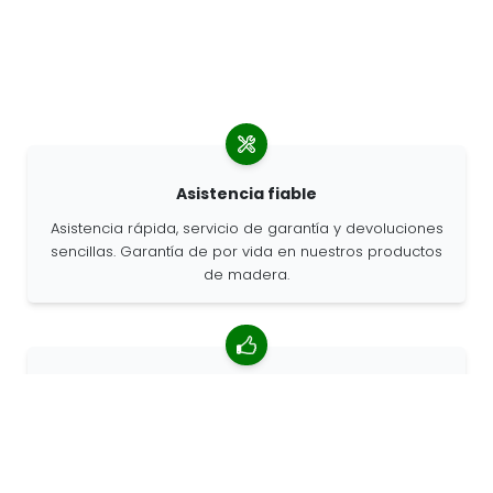
Asistencia fiable
Asistencia rápida, servicio de garantía y devoluciones
sencillas. Garantía de por vida en nuestros productos
de madera.
Valoración media de 4,85/5
Más de 7400 reseñas de clientes de todo el mundo.
Porcentaje de clientes que nos recomiendan.