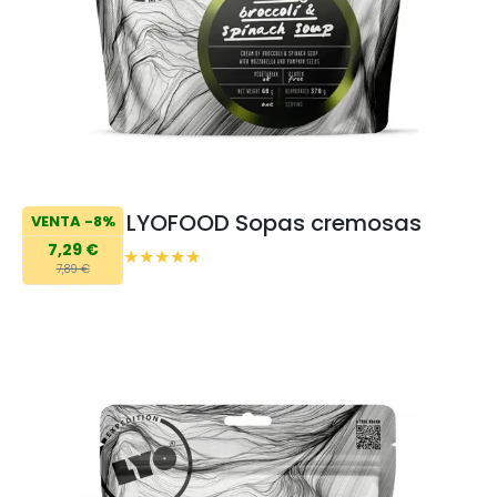
LYOFOOD Sopas cremosas
VENTA -8%
7,29 €
7,89 €