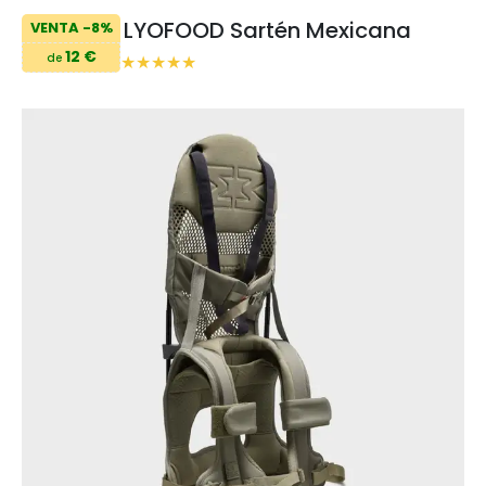
LYOFOOD Sartén Mexicana
VENTA -8%
12 €
de