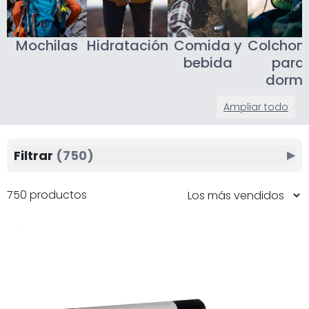
Mochilas
Hidratación
Comida y
Colchon
bebida
para
dormi
Ampliar todo
Filtrar
(750)
▶
750 productos