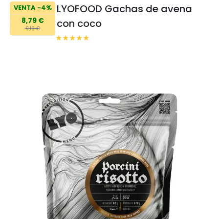
LYOFOOD Gachas de avena
VENTA -4%
8,79 €
con coco
9,19 €