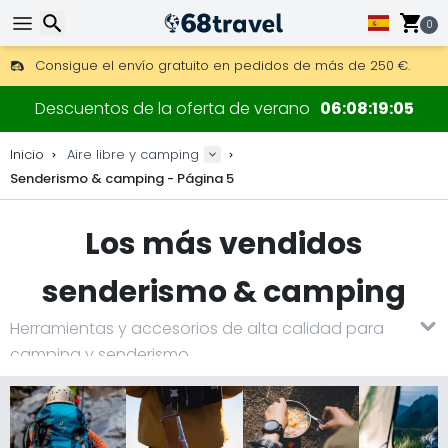
0
Consigue el envío gratuito en pedidos de más de 250 €.
Envío DHL 1 día disponible.
Buscar
30 días para devoluciones, 90 días para mapas de madera y
Descuentos de la oferta de verano
06
08
19
03
Los mejores precios en equipo y accesorios outdoor.
Inicio
Aire libre y camping
Senderismo & camping - Página 5
Buscar
Los más vendidos
senderismo & camping
Herramientas y accesorios de alta calidad para
camping y senderismo.