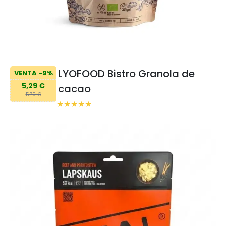
LYOFOOD Bistro Granola de
VENTA -9%
5,29 €
cacao
5,79 €