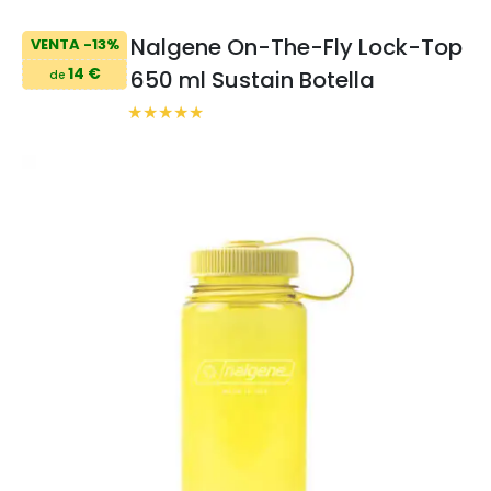
Nalgene On-The-Fly Lock-Top
VENTA -13%
14 €
650 ml Sustain Botella
de