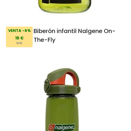
Biberón infantil Nalgene On-
VENTA -6%
15 €
The-Fly
16 €