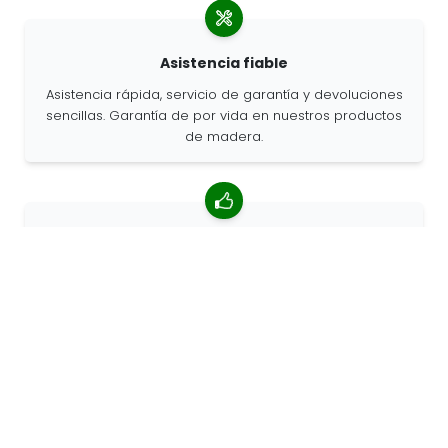
Asistencia fiable
Asistencia rápida, servicio de garantía y devoluciones
sencillas. Garantía de por vida en nuestros productos
de madera.
Valoración media de 4,85/5
Más de 7400 reseñas de clientes de todo el mundo.
Porcentaje de clientes que nos recomiendan.
Pedidos personalizados
68travel es un fabricante original, por lo que podemos