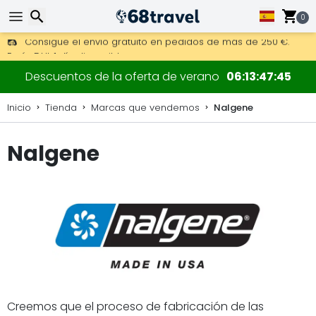
0
Consigue el envío gratuito en pedidos de más de 250 €.
Envío DHL 1 día disponible.
30 días para devoluciones, 90 días para mapas de madera y
Buscar
Descuentos de la oferta de verano
06
13
47
45
Inicio
Tienda
Marcas que vendemos
Nalgene
Nalgene
Buscar
Creemos que el proceso de fabricación de las