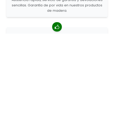
sencillas. Garantía de por vida en nuestros productos
de madera.
Valoración media de 4,85/5
Más de 7400 reseñas de clientes de todo el mundo.
Porcentaje de clientes que nos recomiendan.
Pedidos personalizados
68travel es un fabricante original, por lo que podemos
atender pedidos personalizados rápidamente.