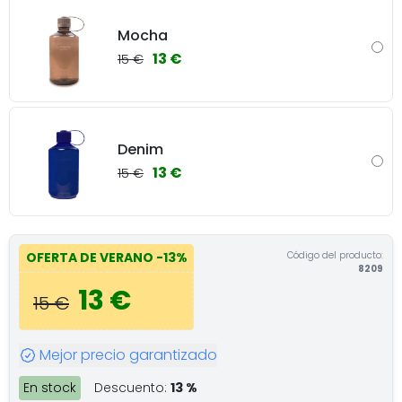
Mocha
13 €
15 €
Denim
13 €
15 €
Código del producto:
OFERTA DE VERANO
-13%
8209
13 €
15 €
Mejor precio garantizado
En stock
Descuento:
13 %