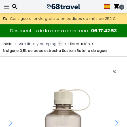
0
Consigue el envío gratuito en pedidos de más de 250 €.
Envío DHL 1 día disponible.
Buscar
30 días para devoluciones, 90 días para mapas de madera y
Descuentos de la oferta de verano
06
17
42
52
Los mejores precios en equipo y accesorios outdoor.
Inicio
Aire libre y camping
Hidratación
Nalgene 0,5L de boca estrecha Sustain Botella de agua
Buscar