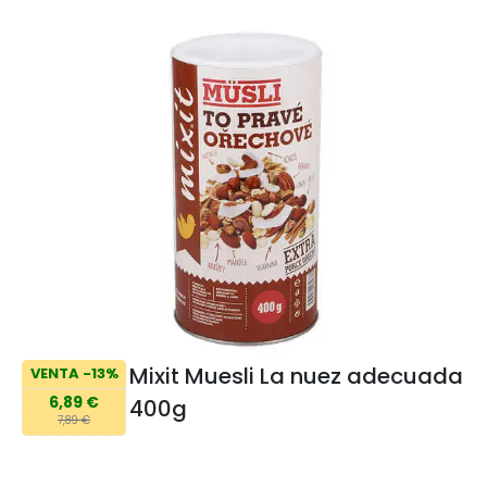
Mixit Muesli La nuez adecuada
VENTA -13%
6,89 €
400g
7,89 €