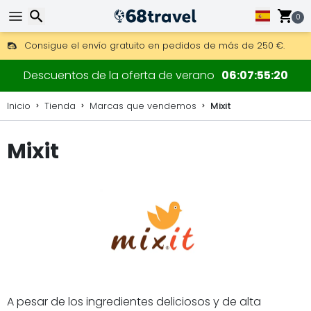
0
Consigue el envío gratuito en pedidos de más de 250 €.
Envío DHL 1 día disponible.
Buscar
30 días para devoluciones, 90 días para mapas de madera y
Descuentos de la oferta de verano
06
07
55
20
Inicio
Tienda
Marcas que vendemos
Mixit
Mixit
Buscar
A pesar de los ingredientes deliciosos y de alta