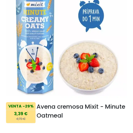
Avena cremosa Mixit - Minute
VENTA -29%
3,39 €
Oatmeal
4,79 €