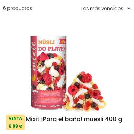
6 productos
Mixit ¡Para el baño! muesli 400 g
VENTA
6,89 €