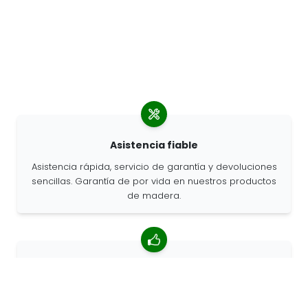
Asistencia fiable
Asistencia rápida, servicio de garantía y devoluciones
sencillas. Garantía de por vida en nuestros productos
de madera.
Valoración media de 4,85/5
Más de 7400 reseñas de clientes de todo el mundo.
Porcentaje de clientes que nos recomiendan.