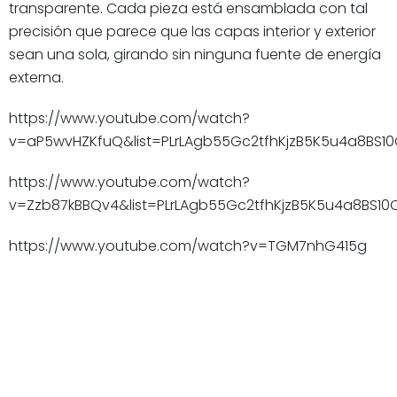
transparente. Cada pieza está ensamblada con tal
precisión que parece que las capas interior y exterior
sean una sola, girando sin ninguna fuente de energía
externa.
https://www.youtube.com/watch?
v=aP5wvHZKfuQ&list=PLrLAgb55Gc2tfhKjzB5K5u4a8BS10
https://www.youtube.com/watch?
v=Zzb87kBBQv4&list=PLrLAgb55Gc2tfhKjzB5K5u4a8BS10C
https://www.youtube.com/watch?v=TGM7nhG415g