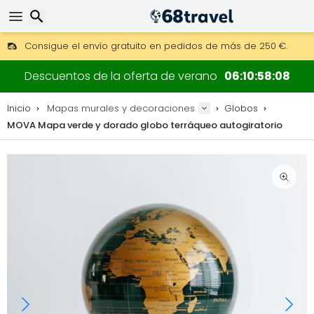
Consigue el envío gratuito en pedidos de más de 250 €.
Envío DHL 1 día disponible.
Buscar
30 días para devoluciones, 90 días para mapas de madera y
Descuentos de la oferta de verano
06
10
58
07
Fabricante original de mapas y decoraciones.
Inicio
Mapas murales y decoraciones
Globos
MOVA Mapa verde y dorado globo terráqueo autogiratorio
Buscar