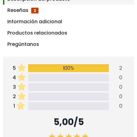
Reseñas
2
Información adicional
Productos relacionados
Pregúntanos
5
100%
2
4
0
3
0
2
0
1
0
5,00/5