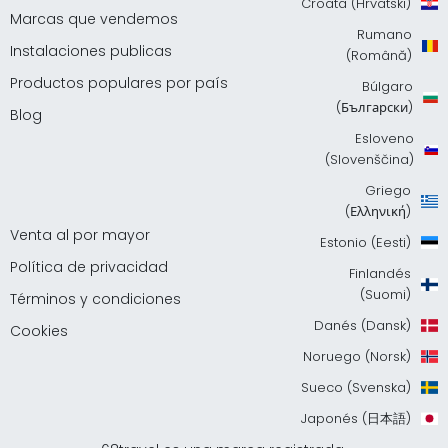
Croata (Hrvatski)
Marcas que vendemos
Rumano
Instalaciones publicas
(Română)
Productos populares por país
Búlgaro
(Български)
Blog
Esloveno
(Slovenščina)
Griego
(Ελληνική)
Venta al por mayor
Estonio (Eesti)
Política de privacidad
Finlandés
(Suomi)
Términos y condiciones
Danés (Dansk)
Cookies
Noruego (Norsk)
Sueco (Svenska)
Japonés (日本語)