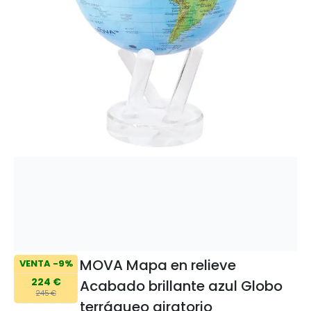
MOVA Mapa en relieve
VENTA -9%
224 €
Acabado brillante azul Globo
245 €
terráqueo giratorio