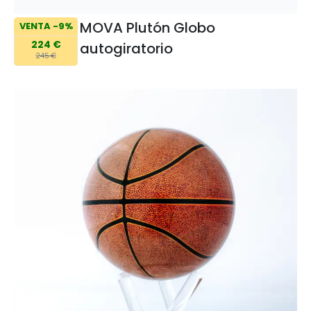
MOVA Plutón Globo
VENTA -9%
224 €
autogiratorio
245 €