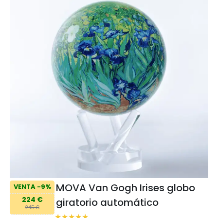
MOVA Van Gogh Irises globo
VENTA -9%
224 €
giratorio automático
245 €