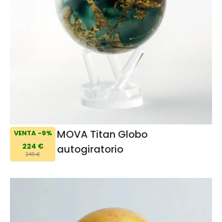
MOVA Titan Globo
VENTA -9%
224 €
autogiratorio
245 €