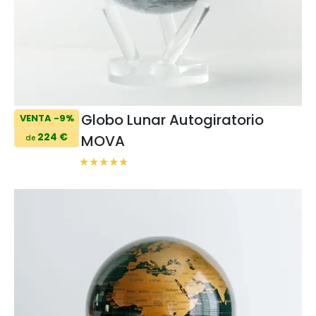
Globo Lunar Autogiratorio
VENTA -9%
224 €
MOVA
de