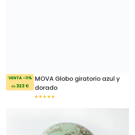
MOVA Globo giratorio azul y
VENTA -11%
323 €
dorado
de