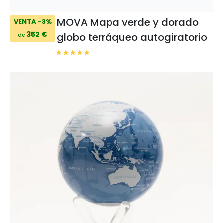
MOVA Mapa verde y dorado
VENTA -3%
352 €
globo terráqueo autogiratorio
de