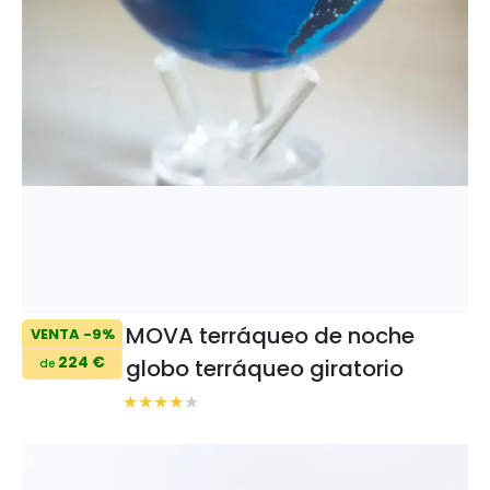
MOVA terráqueo de noche
VENTA -9%
224 €
globo terráqueo giratorio
de