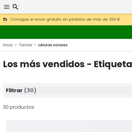
Consigue el envío gratuito en pedidos de más de 250 €.
Envío DHL 1 día disponible.
30 días para devoluciones, 90 días para mapas de madera y
Buscar
Inicio
Tienda
células solares
Los más vendidos - Etiqueta:
Filtrar
(30)
30 productos