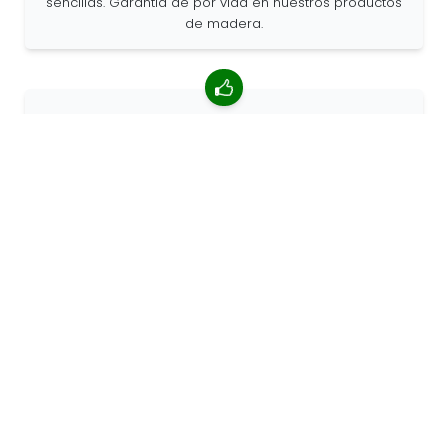
sencillas. Garantía de por vida en nuestros productos
de madera.
Valoración media de 4,85/5
Más de 7400 reseñas de clientes de todo el mundo.
Porcentaje de clientes que nos recomiendan.
Pedidos personalizados
68travel es un fabricante original, por lo que podemos
atender pedidos personalizados rápidamente.