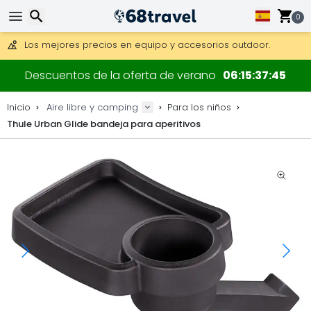
Consigue el envío gratuito en pedidos de más de 250 €.
Envío DHL 1 día disponible.
0
30 días para devoluciones, 90 días para mapas de madera y
Los mejores precios en equipo y accesorios outdoor.
Buscar
Descuentos de la oferta de verano
06
15
37
45
Inicio
Aire libre y camping
Para los niños
Thule Urban Glide bandeja para aperitivos
Buscar