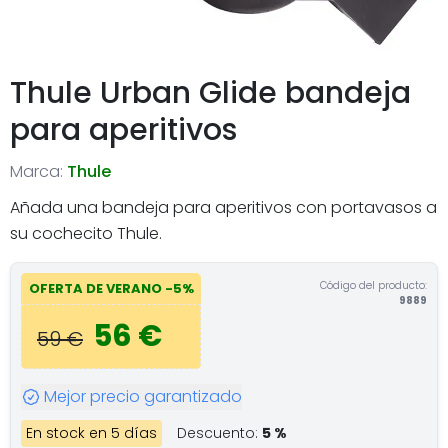
Thule Urban Glide bandeja
para aperitivos
Marca:
Thule
Añada una bandeja para aperitivos con portavasos a
su cochecito Thule.
Código del producto:
OFERTA DE VERANO -5%
9889
56 €
59 €
Mejor precio garantizado
En stock en 5 días
Descuento:
5 %