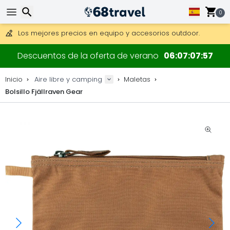
Consigue el envío gratuito en pedidos de más de 250 €.
Envío DHL 1 día disponible.
0
30 días para devoluciones, 90 días para mapas de madera y
Los mejores precios en equipo y accesorios outdoor.
Buscar
Descuentos de la oferta de verano
06
07
07
56
Inicio
Aire libre y camping
Maletas
Bolsillo Fjällraven Gear
Buscar