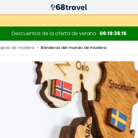
 decoraciones.
Descuentos de la oferta de verano
06
19
36
13
mapas de madera
Banderas del mundo de madera
Buscar