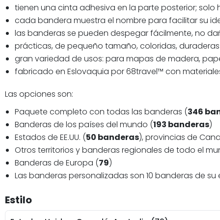
tienen una cinta adhesiva en la parte posterior; sol
cada bandera muestra el nombre para facilitar su iden
las banderas se pueden despegar fácilmente, no d
prácticas, de pequeño tamaño, coloridas, durader
gran variedad de usos: para mapas de madera, papel,
fabricado en Eslovaquia por 68travel™️ con materiales
Las opciones son:
Paquete completo con todas las banderas (
346 ba
Banderas de los países del mundo (
193 banderas
)
Estados de EE.UU. (
50 banderas
), provincias de Can
Otros territorios y banderas regionales de todo el mu
Banderas de Europa (
79
)
Las banderas personalizadas son 10 banderas de su el
Estilo