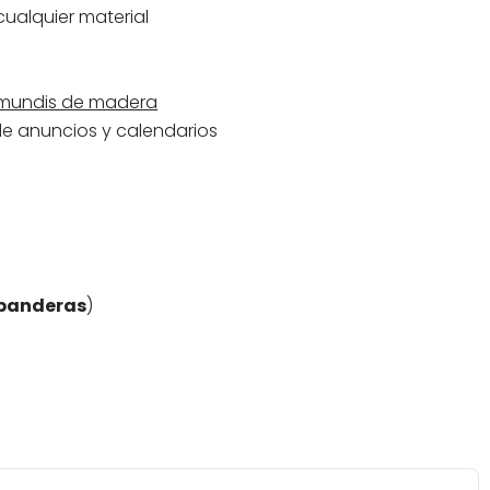
cualquier material
undis de madera
de anuncios y calendarios
 banderas
)