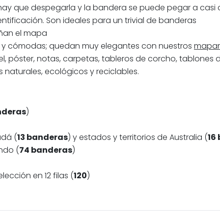
o hay que despegarla y la bandera se puede pegar a casi 
tificación. Son ideales para un trivial de banderas
añan el mapa
as y cómodas; quedan muy elegantes con nuestros
mapam
 póster, notas, carpetas, tableros de corcho, tablones 
 naturales, ecológicos y reciclables.
nderas
)
adá (
13 banderas
) y estados y territorios de Australia (
16
ndo (
74 banderas
)
ección en 12 filas (
120
)