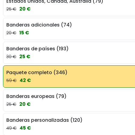
Estados Unidos, Canadá, Australia (79)
20 €
25 €
Banderas adicionales (74)
15 €
20 €
Banderas de países (193)
25 €
30 €
Paquete completo (346)
42 €
59 €
Banderas europeas (79)
20 €
25 €
Banderas personalizadas (120)
45 €
49 €