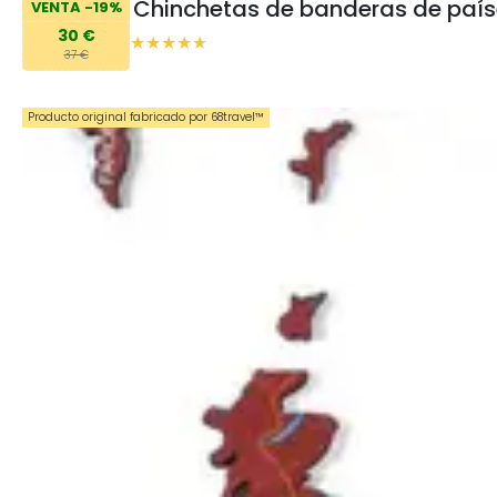
Chinchetas de banderas de país
VENTA -19%
30 €
37 €
Producto original fabricado por 68travel™️