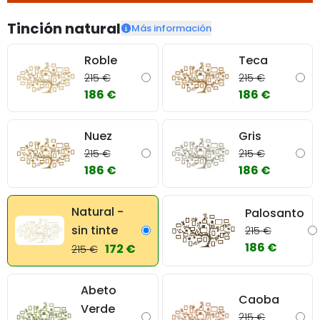
Tinción natural
Más información
Roble
Teca
215 €
215 €
186 €
186 €
Nuez
Gris
215 €
215 €
186 €
186 €
Natural -
Palosanto
sin tinte
215 €
186 €
172 €
215 €
Abeto
Caoba
Verde
215 €