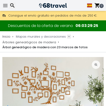
0
Consigue el envío gratuito en pedidos de más de 250 €.
Envío DHL 1 día disponible.
Buscar
30 días para devoluciones, 90 días para mapas de madera y
Descuentos de la oferta de verano
06
03
29
24
Fabricante original de mapas y decoraciones.
Inicio
Mapas murales y decoraciones
Árboles genealógicos de madera
Árbol genealógico de madera con 23 marcos de fotos
Buscar