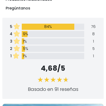
Pregúntanos
5
84%
76
4
9%
8
3
1%
1
2
5%
5
1
1%
1
4,68/5
Basado en 91 reseñas