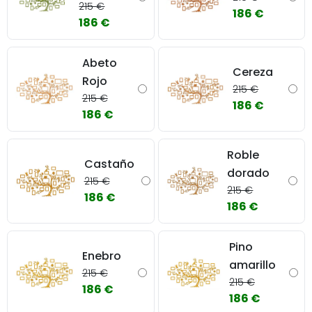
215 €
186 €
186 €
Abeto
Cereza
Rojo
215 €
215 €
186 €
186 €
Roble
Castaño
dorado
215 €
215 €
186 €
186 €
Pino
Enebro
amarillo
215 €
215 €
186 €
186 €