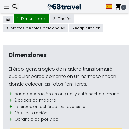
0
1
Dimensiones
2
Tinción
Buscar
3
Marcos de fotos adicionales
Recapitulación
Dimensiones
Buscar
El árbol genealógico de madera transformará
cualquier pared corriente en un hermoso rincón
donde colocar las fotos familiares.
cada decoración es original y está hecha a mano
2 capas de madera
la dirección del árbol es reversible
Fácil instalación
Garantía de por vida