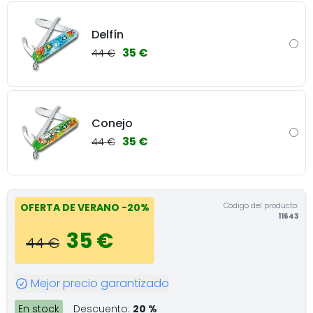
Delfín
35 €
44 €
Conejo
35 €
44 €
Código del producto:
OFERTA DE VERANO
-20%
11643
35 €
44 €
Mejor precio garantizado
En stock
Descuento:
20 %