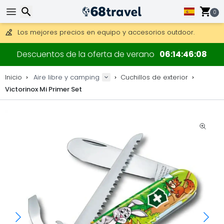
Consigue el envío gratuito en pedidos de más de 250 €.
Envío DHL 1 día disponible.
0
30 días para devoluciones, 90 días para mapas de madera y
Los mejores precios en equipo y accesorios outdoor.
Buscar
Descuentos de la oferta de verano
06
14
46
08
Inicio
Aire libre y camping
Cuchillos de exterior
Victorinox Mi Primer Set
Buscar