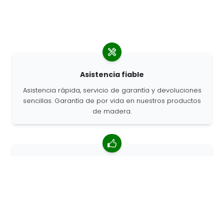
Asistencia fiable
Asistencia rápida, servicio de garantía y devoluciones
sencillas. Garantía de por vida en nuestros productos
de madera.
Valoración media de 4,85/5
Más de 7400 reseñas de clientes de todo el mundo.
Porcentaje de clientes que nos recomiendan.