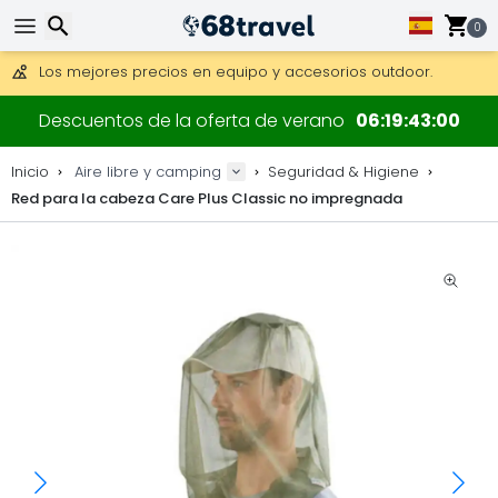
Consigue el envío gratuito en pedidos de más de 250 €.
Envío DHL 1 día disponible.
0
30 días para devoluciones, 90 días para mapas de madera y
Los mejores precios en equipo y accesorios outdoor.
Buscar
Descuentos de la oferta de verano
06
19
43
00
Inicio
Aire libre y camping
Seguridad & Higiene
Red para la cabeza Care Plus Classic no impregnada
Buscar