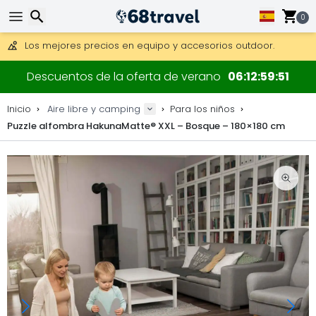
Consigue el envío gratuito en pedidos de más de 250 €.
Envío DHL 1 día disponible.
0
30 días para devoluciones, 90 días para mapas de madera y
Los mejores precios en equipo y accesorios outdoor.
Buscar
Descuentos de la oferta de verano
06
12
59
51
Inicio
Aire libre y camping
Para los niños
Puzzle alfombra HakunaMatte® XXL – Bosque – 180×180 cm
Buscar