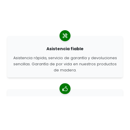
Asistencia fiable
Asistencia rápida, servicio de garantía y devoluciones
sencillas. Garantía de por vida en nuestros productos
de madera.
Valoración media de 4,85/5
Más de 7400 reseñas de clientes de todo el mundo.
Porcentaje de clientes que nos recomiendan.