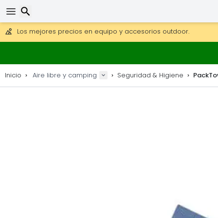
Consigue el envío gratuito en pedidos de más de 250 €.
Envío DHL 1 día disponible.
30 días para devoluciones, 90 días para mapas de madera y
Los mejores precios en equipo y accesorios outdoor.
Buscar
Inicio
Aire libre y camping
Seguridad & Higiene
PackTow