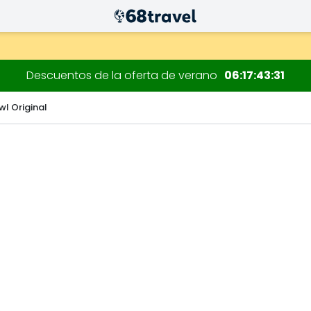
 decoraciones.
Descuentos de la oferta de verano
06
17
43
29
l Original
Buscar