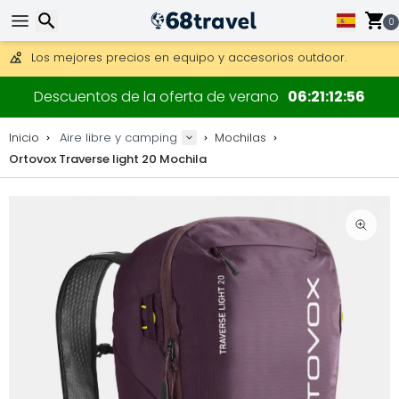
0
Consigue el envío gratuito en pedidos de más de 250 €.
Envío DHL 1 día disponible.
Buscar
30 días para devoluciones, 90 días para mapas de madera y
Descuentos de la oferta de verano
06
21
12
55
Los mejores precios en equipo y accesorios outdoor.
Inicio
Aire libre y camping
Mochilas
Ortovox Traverse light 20 Mochila
Buscar