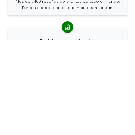
Más de 7400 reseñas de clientes de todo el mundo.
Porcentaje de clientes que nos recomiendan.
Pedidos personalizados
68travel es un fabricante original, por lo que podemos
atender pedidos personalizados rápidamente.
Vivimos para la aventura
En 68travel nos encanta viajar y explorar. Hacemos
todo lo posible para utilizar materiales naturales
reciclados y reducir el uso de plástico.
68travel por el
mundo »