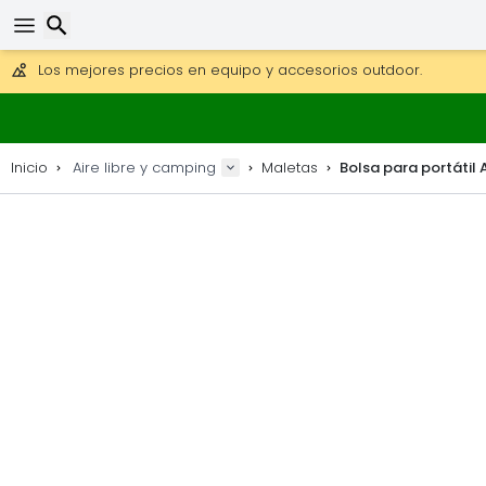
Consigue el envío gratuito en pedidos de más de 250 €.
Envío DHL 1 día disponible.
30 días para devoluciones, 90 días para mapas de madera y
Los mejores precios en equipo y accesorios outdoor.
Buscar
Inicio
Aire libre y camping
Maletas
Bolsa para portátil