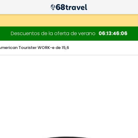
 decoraciones.
Descuentos de la oferta de verano
06
13
46
06
 American Tourister WORK-e de 15,6
Buscar