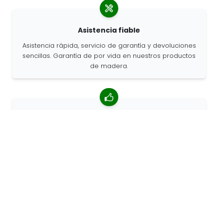
Asistencia fiable
Asistencia rápida, servicio de garantía y devoluciones
sencillas. Garantía de por vida en nuestros productos
de madera.
Valoración media de 4,85/5
Más de 7400 reseñas de clientes de todo el mundo.
Porcentaje de clientes que nos recomiendan.
Pedidos personalizados
68travel es un fabricante original, por lo que podemos