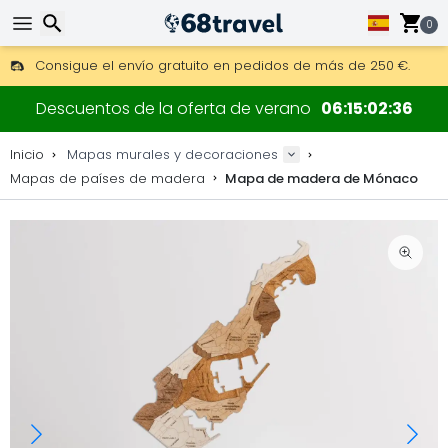
0
Consigue el envío gratuito en pedidos de más de 250 €.
Envío DHL 1 día disponible.
Buscar
30 días para devoluciones, 90 días para mapas de madera y
Descuentos de la oferta de verano
06
15
02
35
Fabricante original de mapas y decoraciones.
Inicio
Mapas murales y decoraciones
Mapas de países de madera
Mapa de madera de Mónaco
Buscar