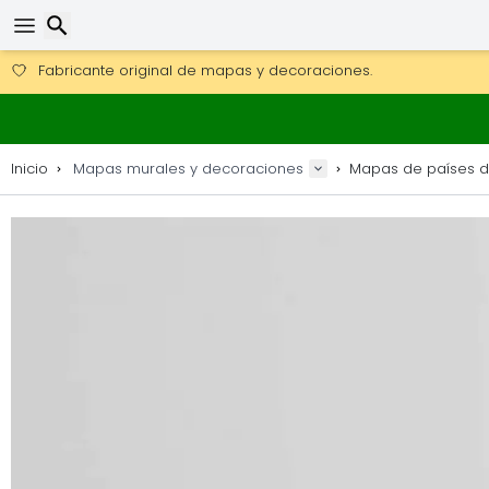
Consigue el envío gratuito en pedidos de más de 250 €.
Envío DHL 1 día disponible.
Buscar
30 días para devoluciones, 90 días para mapas de madera y
Fabricante original de mapas y decoraciones.
Inicio
Mapas murales y decoraciones
Mapas de países 