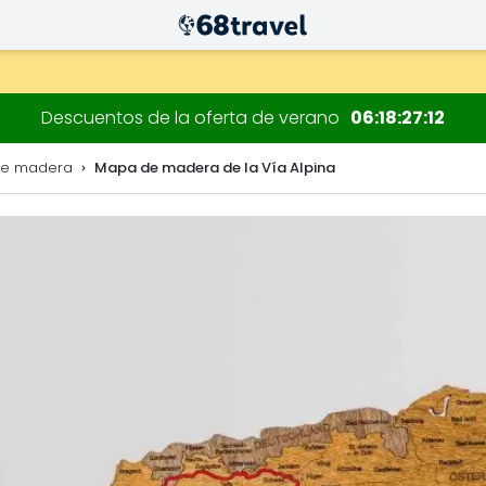
 decoraciones.
Descuentos de la oferta de verano
06
18
27
11
de madera
Mapa de madera de la Vía Alpina
Buscar