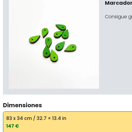
Marcadore
Consigue gr
Dimensiones
83 x 34 cm / 32.7 × 13.4 in
147 €