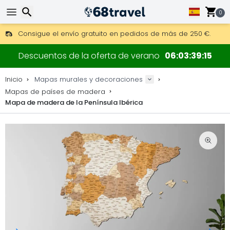
0
Consigue el envío gratuito en pedidos de más de 250 €.
Envío DHL 1 día disponible.
Buscar
30 días para devoluciones, 90 días para mapas de madera y
Descuentos de la oferta de verano
06
03
39
15
Fabricante original de mapas y decoraciones.
Inicio
Mapas murales y decoraciones
Mapas de países de madera
Mapa de madera de la Península Ibérica
Buscar