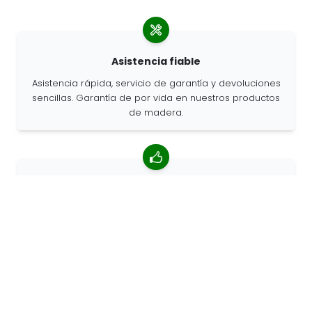
Asistencia fiable
Asistencia rápida, servicio de garantía y devoluciones
sencillas. Garantía de por vida en nuestros productos
de madera.
Valoración media de 4,85/5
Más de 7400 reseñas de clientes de todo el mundo.
Porcentaje de clientes que nos recomiendan.
Pedidos personalizados