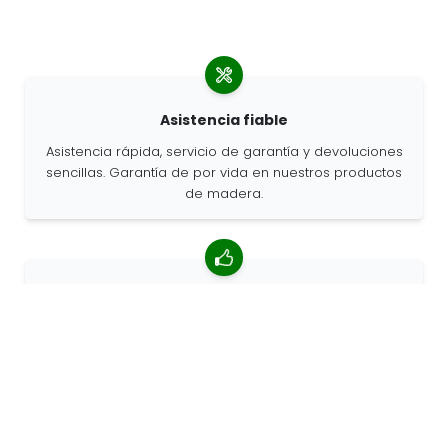
Asistencia fiable
Asistencia rápida, servicio de garantía y devoluciones
sencillas. Garantía de por vida en nuestros productos
de madera.
Valoración media de 4,85/5
Más de 7400 reseñas de clientes de todo el mundo.
Porcentaje de clientes que nos recomiendan.