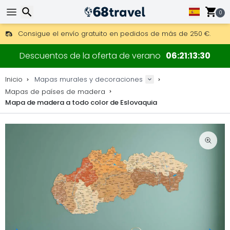
0
Consigue el envío gratuito en pedidos de más de 250 €.
Envío DHL 1 día disponible.
Buscar
30 días para devoluciones, 90 días para mapas de madera y
Descuentos de la oferta de verano
06
21
13
29
Fabricante original de mapas y decoraciones.
Inicio
Mapas murales y decoraciones
Mapas de países de madera
Mapa de madera a todo color de Eslovaquia
Buscar